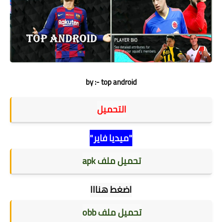
by :- top android
التحميل
"ميديا فاير"
تحميل ملف apk
اضغط هنااا
تحميل ملف obb