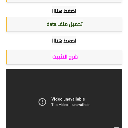
اضغط هنااا
تحميل ملف data
اضغط هنااا
شرح التثبيت 