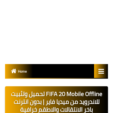
Home
العاب
تحميل وتثبيت FIFA 20 Mobile Offline
أحدث الباتشات
للاندرويد من ميديا فاير | بدون انترنت
وجوة الاعبين - PES
باخر الانتقالات والاطقم خرافية
FACES