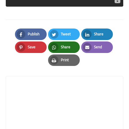
Publish
Tweet
Share
Facebook
Twitter
LinkedIn
Save
Share
Send
Pinterest
Whatsapp
Email
Print
Print